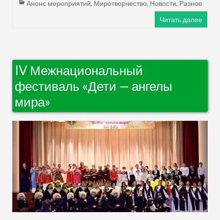
Анонс мероприятий
,
Миротворчество
,
Новости
,
Разное
Читать далее
IV Межнациональный
фестиваль «Дети — ангелы
мира»