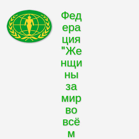
Фед
ера
ция
"Же
нщи
ны
за
мир
во
всё
м