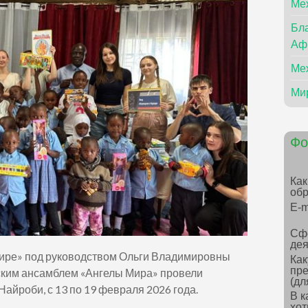
Ме
Бла
Аф
Ме
Ми
Фо
Как
обр
E-m
Сф
дея
ире» под руководством Ольги Владимировны
Как
пре
ским ансамблем «Ангелы Мира» провели
(дл
Найроби, с 13 по 19 февраля 2026 года.
В к
хот