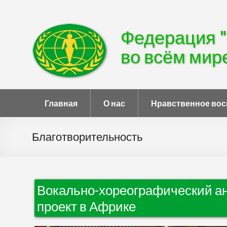
Федерация 
во всём мир
Главная
О нас
Нравственное вос
Благотворительность
Вокально-хореографический а
проект в Африке