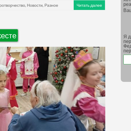
реа
ротворчество
,
Новости
,
Разное
Читать далее
Ва
жесте
Я д
пер
Фед
пе