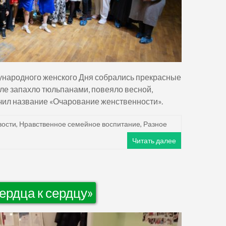
дународного женского Дня собрались прекрасные
ле запахло тюльпанами, повеяло весной,
чил название «Очарование женственности».
вости
,
Нравственное семейное воспитание
,
Разное
Читать далее
ердца к сердцу»