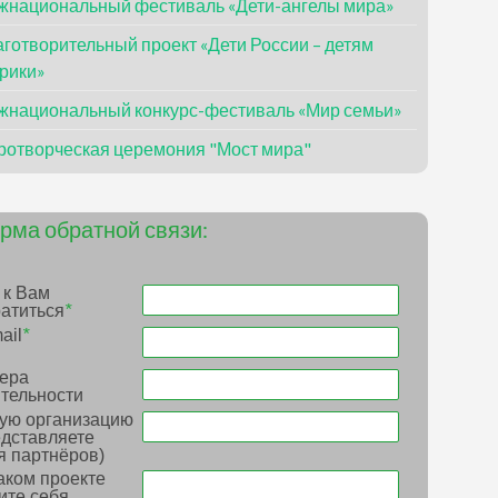
жнациональный фестиваль «Дети-ангелы мира»
готворительный проект «Дети России – детям
рики»
жнациональный конкурс-фестиваль «Мир семьи»
ротворческая церемония "Мост мира"
рма обратной связи:
 к Вам
атиться
*
ail
*
ера
тельности
ую организацию
дставляете
я партнёров)
аком проекте
ите себя