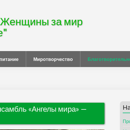
"Женщины за мир
е"
питание
Миротворчество
Благотворительн
На
нсамбль «Ангелы мира» —
Пр