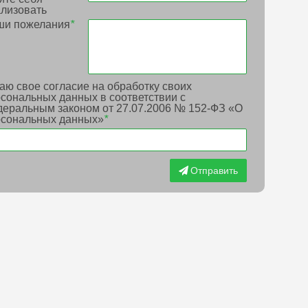
лизовать
ши пожелания
*
аю свое согласие на обработку своих
сональных данных в соответствии с
еральным законом от 27.07.2006 № 152-ФЗ «О
рсональных данных»
*
Отправить