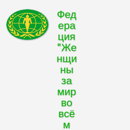
Фед
ера
ция
"Же
нщи
ны
за
мир
во
всё
м