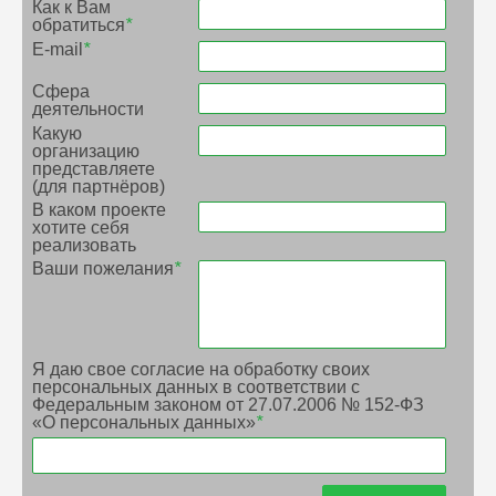
Как к Вам
обратиться
*
E-mail
*
Сфера
деятельности
Какую
организацию
представляете
(для партнёров)
В каком проекте
хотите себя
реализовать
Ваши пожелания
*
Я даю свое согласие на обработку своих
персональных данных в соответствии с
Федеральным законом от 27.07.2006 № 152-ФЗ
«О персональных данных»
*