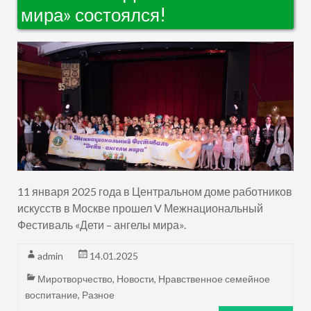
мира» состоялся!
11 января 2025 года в Центральном доме работников
искусств в Москве прошел V Межнациональный
Фестиваль «Дети – ангелы мира».
admin
14.01.2025
Миротворчество
,
Новости
,
Нравственное семейное
воспитание
,
Разное