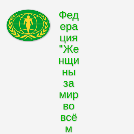
Фед
ера
ция
"Же
нщи
ны
за
мир
во
всё
м