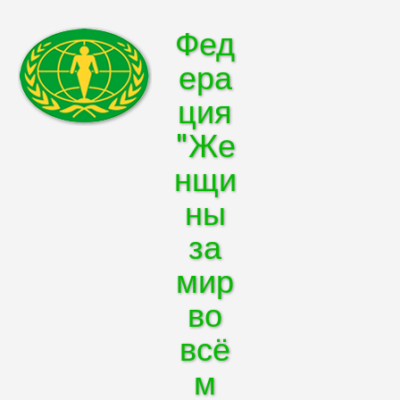
Фед
ера
ция
"Же
нщи
ны
за
мир
во
всё
м