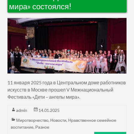
мира» состоялся!
11 января 2025 года в Центральном доме работников
искусств в Москве прошел V Межнациональный
Фестиваль «Дети – ангелы мира».
admin
14.01.2025
Миротворчество
,
Новости
,
Нравственное семейное
воспитание
,
Разное