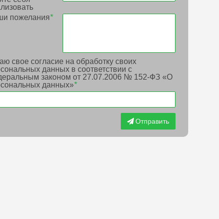
лизовать
ши пожелания
*
аю свое согласие на обработку своих
сональных данных в соответствии с
еральным законом от 27.07.2006 № 152-ФЗ «О
рсональных данных»
*
Отправить