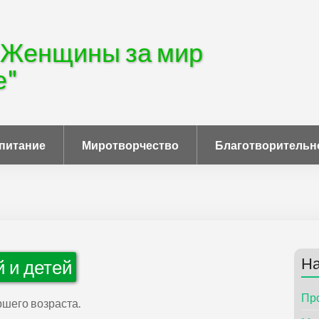
"Женщины за мир
е"
питание
Миротворчество
Благотворительн
На
 и детей
Пр
шего возраста.