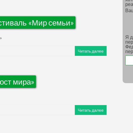
реа
Ва
тиваль «Мир семьи»
»
Я д
пер
Фед
Читать далее
пе
ост мира»
Читать далее