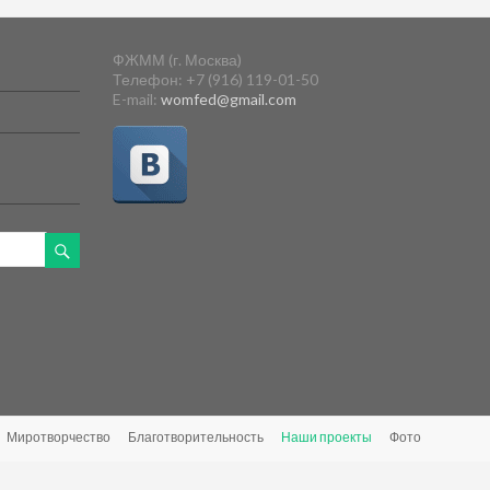
ФЖММ (г. Москва)
Телефон: +7 (916) 119-01-50
E-mail:
womfed@gmail.com
Миротворчество
Благотворительность
Наши проекты
Фото