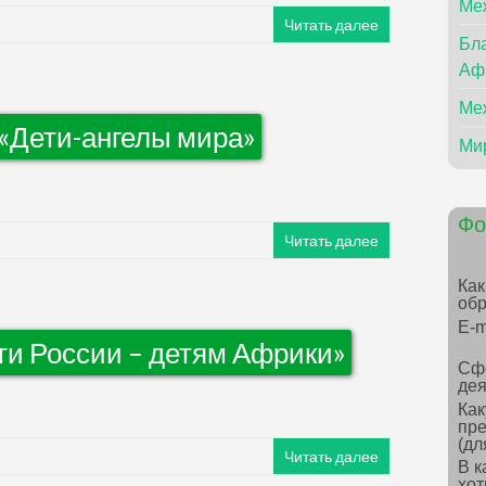
Ме
Читать далее
Бла
Аф
Ме
Дети-ангелы мира»
Ми
Фо
Читать далее
Как
обр
E-m
ти России – детям Африки»
Сф
дея
Как
пре
(дл
Читать далее
В к
хот