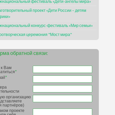
жнациональный фестиваль «Дети-ангелы мира»
готворительный проект «Дети России – детям
рики»
жнациональный конкурс-фестиваль «Мир семьи»
ротворческая церемония "Мост мира"
рма обратной связи:
 к Вам
атиться
*
ail
*
ера
тельности
ую организацию
дставляете
я партнёров)
аком проекте
ите себя