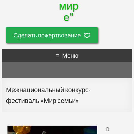
мир
е"
Сделать пожертвование
Меню
Межнациональный конкурс-
фестиваль «Мир семьи»
В