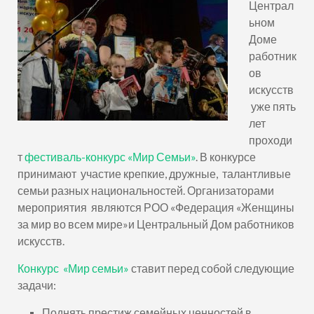
Централ
ьном
Доме
работник
ов
искусств
уже пять
лет
проходи
т
фестиваль-конкурс «Мир Семьи»
. В конкурсе
принимают участие крепкие, дружные, талантливые
семьи разных национальностей. Организаторами
мероприятия являются РОО «Федерация «Женщины
за мир во всем мире»и Центральный Дом работников
искусств.
Конкурс «Мир семьи»
ставит перед собой следующие
задачи:
Поднять престиж семейных ценностей в