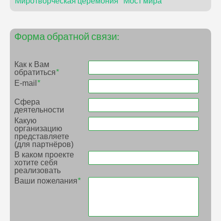
Миротворческая церемония "Мост мира"
Форма обратной связи:
Как к Вам
обратиться
*
E-mail
*
Сфера
деятельности
Какую
организацию
представляете
(для партнёров)
В каком проекте
хотите себя
реализовать
Ваши пожелания
*