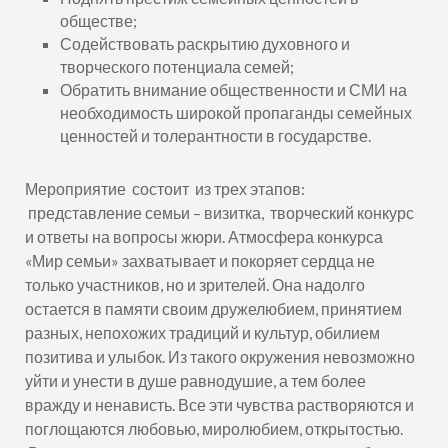
обществе;
Содействовать раскрытию духовного и
творческого потенциала семей;
Обратить внимание общественности и СМИ на
необходимость широкой пропаганды семейных
ценностей и толерантности в государстве.
Мероприятие состоит из трех этапов:
представление семьи – визитка, творческий конкурс
и ответы на вопросы жюри. Атмосфера конкурса
«Мир семьи» захватывает и покоряет сердца не
только участников, но и зрителей. Она надолго
остается в памяти своим дружелюбием, принятием
разных, непохожих традиций и культур, обилием
позитива и улыбок. Из такого окружения невозможно
уйти и унести в душе равнодушие, а тем более
вражду и ненависть. Все эти чувства растворяются и
поглощаются любовью, миролюбием, открытостью.