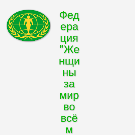
Фед
ера
ция
"Же
нщи
ны
за
мир
во
всё
м