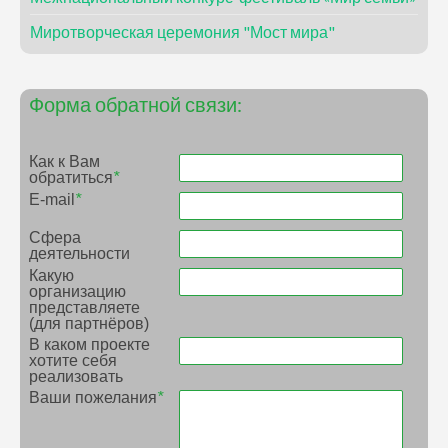
Миротворческая церемония "Мост мира"
Форма обратной связи:
Как к Вам
обратиться
*
E-mail
*
Сфера
деятельности
Какую
организацию
представляете
(для партнёров)
В каком проекте
хотите себя
реализовать
Ваши пожелания
*