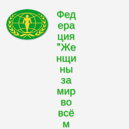
Фед
ера
ция
"Же
нщи
ны
за
мир
во
всё
м