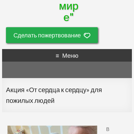
мир
е"
Сделать пожертвование
Меню
Акция «От сердца к сердцу» для
пожилых людей
В