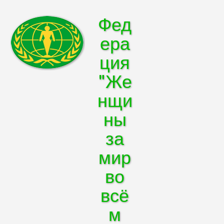
Фед
ера
ция
"Же
нщи
ны
за
мир
во
всё
м