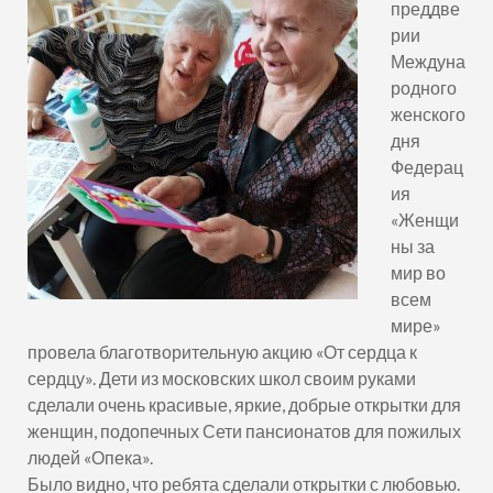
преддве
рии
Междуна
родного
женского
дня
Федерац
ия
«Женщи
ны за
мир во
всем
мире»
провела благотворительную акцию «От сердца к
сердцу». Дети из московских школ своим руками
сделали очень красивые, яркие, добрые открытки для
женщин, подопечных Сети пансионатов для пожилых
людей «Опека».
Было видно, что ребята сделали открытки с любовью.