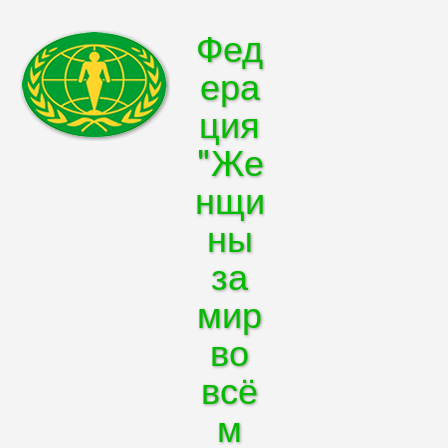
Фед
ера
ция
"Же
нщи
ны
за
мир
во
всё
м