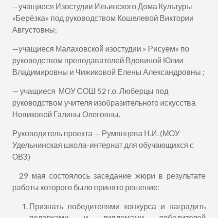
—
учащиеся Изостудии Ильинского Дома К
у
льтуры
«Берёзка» под руководством Кошелевой Виктории
Августовны;
—
учащиеся Малаховской изостудии » Рисуем» по
руководством преподавателей Вдовиной Юлии
Владимировны и Чижиковой Елены Александровны ;
—
учащиеся МОУ СОШ 52 г.о. Люберцы под
руководством учителя изобразительного искусства
Новиковой Галины Олеговны.
Руководитель проекта — Румянцева Н.И. (МОУ
Удельнинская школа-интернат для обучающихся с
ОВЗ)
29 мая состоялось заседание жюри в результате
работы которого было принято решение:
Признать победителями конкурса и наградить
подарками и дипломами победителей