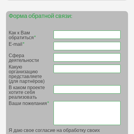
Форма обратной связи:
Как к Вам
обратиться
*
E-mail
*
Сфера
деятельности
Какую
организацию
представляете
(для партнёров)
В каком проекте
хотите себя
реализовать
Ваши пожелания
*
Я даю свое согласие на обработку своих