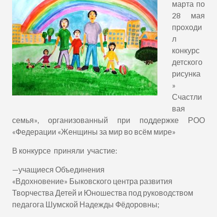
марта по
28 мая
проходи
л
конкурс
детского
рисунка
»
Счастли
вая
семья», организованный при поддержке РОО
«Федерации «Женщины за мир во всём мире»
В конкурсе
приняли
участие
:
—
учащиеся
Объединения
«Вдохновение»
Быковского центра
развития
Творчества Детей и Юношества
под руководством
педагога Шумской Надежды Фёдоровны;