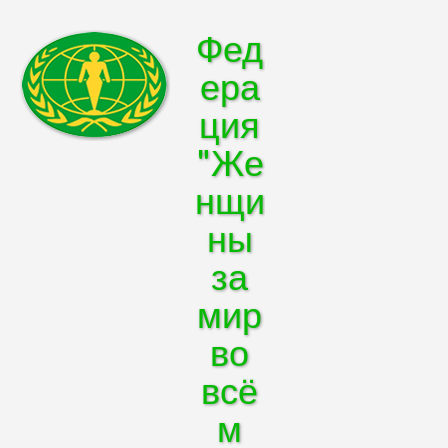
Фед
ера
ция
"Же
нщи
ны
за
мир
во
всё
м