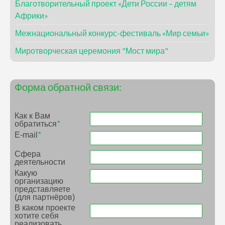
Благотворительный проект «Дети России – детям
Африки»
Межнациональный конкурс-фестиваль «Мир семьи»
Миротворческая церемония "Мост мира"
Форма обратной связи:
Как к Вам
обратиться
*
E-mail
*
Сфера
деятельности
Какую
организацию
представляете
(для партнёров)
В каком проекте
хотите себя
реализовать