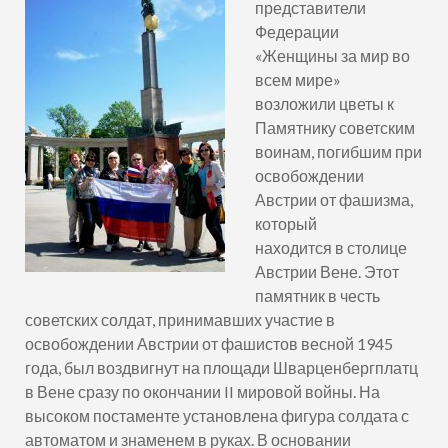
представители
Федерации
«Женщины за мир во
всем мире»
возложили цветы к
Памятнику советским
воинам, погибшим при
освобождении
Австрии от фашизма,
который
находится в столице
Австрии Вене. Этот
памятник в честь
советских солдат, принимавших участие в
освобождении Австрии от фашистов весной 1945
года, был воздвигнут на площади Шварценбергплатц
в Вене сразу по окончании II мировой войны. На
высоком постаменте установлена фигура солдата с
автоматом и знаменем в руках. В основании