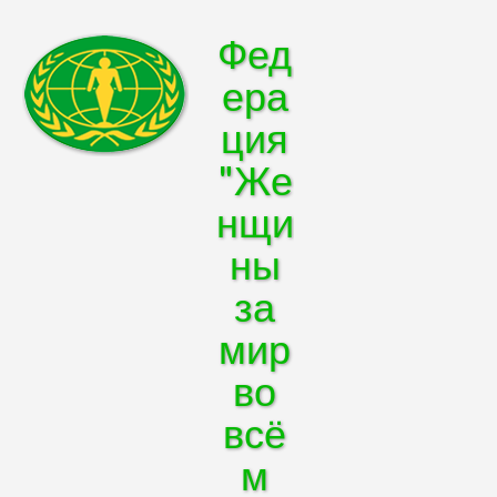
Фед
ера
ция
"Же
нщи
ны
за
мир
во
всё
м