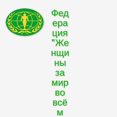
Фед
ера
ция
"Же
нщи
ны
за
мир
во
всё
м